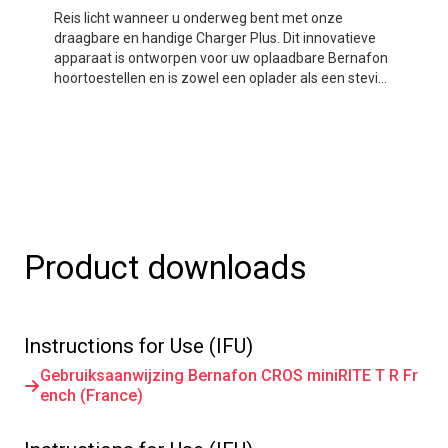
Reis licht wanneer u onderweg bent met onze
draagbare en handige Charger Plus. Dit innovatieve
apparaat is ontworpen voor uw oplaadbare Bernafon
hoortoestellen en is zowel een oplader als een stevig
draagtasje dat uw hoortoestellen beschermt terwijl u
onderweg bent. Een ingebouwde powerbank geeft u
drie volledige oplaadcyclussen voor twee
hoortoestellen zonder dat er een stopcontact nodig
is.
Product downloads
Instructions for Use (IFU)
Gebruiksaanwijzing Bernafon CROS miniRITE T R Fr
ench (France)