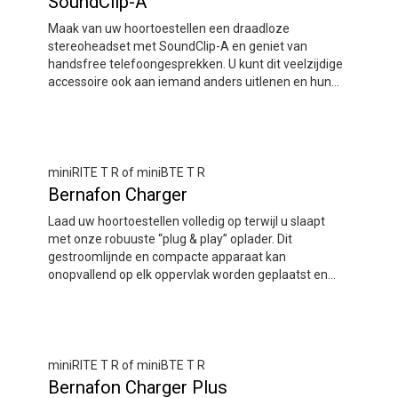
SoundClip-A
Maak van uw hoortoestellen een draadloze
stereoheadset met SoundClip-A en geniet van
handsfree telefoongesprekken. U kunt dit veelzijdige
accessoire ook aan iemand anders uitlenen en hun
stem naar uw hoortoestellen sturen – ideaal voor
zeer lawaaierige situaties. Bovendien kan SoundClip-
A uw hoortoestellen op afstand bedienen, zodat u het
volume kunt aanpassen en inkomende gesprekken
kunt beantwoorden. SoundClip-A is nodig om
miniRITE T R of miniBTE T R
sommige telefoons en apparaten in staat te stellen
Bernafon Charger
muziek en audio naar uw hoortoestellen te streamen.
Laad uw hoortoestellen volledig op terwijl u slaapt
met onze robuuste “plug & play” oplader. Dit
gestroomlijnde en compacte apparaat kan
onopvallend op elk oppervlak worden geplaatst en
maakt gebruik van contactloze inductieve
oplaadtechnologie voor gebruiksgemak. Plaats uw
oplaadbare Bernafon hoortoestellen in de
oplaadpoorten en ze zijn binnen 3,5 uur weer volledig
opgeladen.
miniRITE T R of miniBTE T R
Bernafon Charger Plus