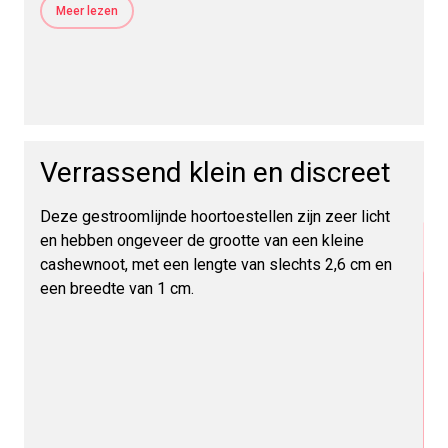
Meer lezen
CROS of BiCROS? • CROS-hoortoestellen zijn
voornamelijk ontworpen voor mensen die goed
horen met het ene oor en niet met het andere oor •
BiCROS-hoortoestellen zijn voor mensen zonder
gehoor in het ene oor en enig gehoorverlies in hun
andere oor
Verrassend klein en discreet
Deze gestroomlijnde hoortoestellen zijn zeer licht
en hebben ongeveer de grootte van een kleine
cashewnoot, met een lengte van slechts 2,6 cm en
een breedte van 1 cm.