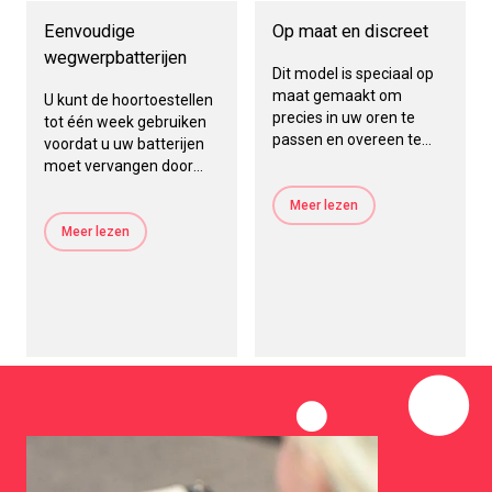
Eenvoudige
Op maat en discreet
wegwerpbatterijen
Dit model is speciaal op
maat gemaakt om
U kunt de hoortoestellen
precies in uw oren te
tot één week gebruiken
passen en overeen te
voordat u uw batterijen
komen met uw
moet vervangen door
huidskleur. Het biedt u
simpelweg de oude
uitstekende comfort en
Meer lezen
batterijen door nieuwe te
discretie.
vervangen.
Meer lezen