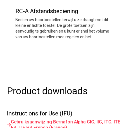
A uw hoortoestellen op afstand bedienen, zodat u het
volume kunt aanpassen en inkomende gesprekken
RC-A Afstandsbediening
kunt beantwoorden. SoundClip-A is nodig om
Bedien uw hoortoestellen terwijl u ze draagt met dit
sommige telefoons en apparaten in staat te stellen
kleine en lichte toestel. De grote toetsen zijn
muziek en audio naar uw hoortoestellen te streamen.
eenvoudig te gebruiken en u kunt er snel het volume
van uw hoortoestellen mee regelen en het
hoortoestelprogramma aan uw situatie aanpassen.
Product downloads
Instructions for Use (IFU)
Gebruiksaanwijzing Bernafon Alpha CIC, IIC, ITC, ITE
FS, ITE HS French (France)